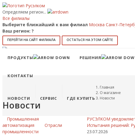
Определяем регион...
Все филиалы
Выберите ближайший к вам филиал
Москва
Санкт-Петерб
Ваш регион:
?
ПЕРЕЙТИ НА САЙТ ФИЛИАЛА
ОСТАТЬСЯ НА ЭТОМ САЙТЕ
8 (800) 707-15-56
info@ruselkom.ru
ПРОДУКТЫ
РЕШЕНИЯ
Конфигуратор
Избранное
КОНТАКТЫ
Главная
О магазине
НОВОСТИ
СЕРВИС
ГДЕ КУПИТЬ
Новости
Новости
Промышленная
РУСЭЛКОМ уведомляет 
автоматизация
Отрасли
Испытания решений: Р
промышленности
23.07.2026