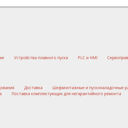
ние
Устройства плавного пуска
PLC и HMI
Сервопри
дования
Доставка
Шефмонтажные и пусконаладочные р
а
Поставка комплектующих для негарантийного ремонта