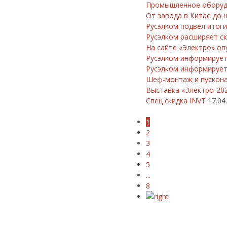
Промышленное оборудо
От завода в Китае до 
Русэлком подвел итог
Русэлком расширяет с
На сайте «Электро» оп
Русэлком информируе
Русэлком информирует
Шеф-монтаж и пускона
Выставка «Электро-20
Cпец скидка INVT
17.04
1
2
3
4
5
...
8