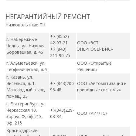
НЕГАРАНТИЙНЫЙ РЕМОНТ
Низковольтные ПЧ
+7 (8552)
г. Набережные
42-97-21
ООО «ЭСТ
Челны, ул. Нижняя
+7 (843)
ЭНЕРГОСЕРВИС»
Боровецкая, д. 45
211-90-75
г. Альметьевск, ул.
ООО «Открытые
Геофизическая, д. 9
Решения»
г. Казань, ул.
Энгельса, д. 1,
+7 (843)
200-
ООО «Автоматизация и
Мансардный этаж,
96-48
приводные системы»
помещ. 23
г. Екатеринбург, ул.
Черкасская 10,
+7
(343)
229-
ООО «РИФТС»
корпус Ф, оф.213,
03-34
оф. 215
Краснодарский