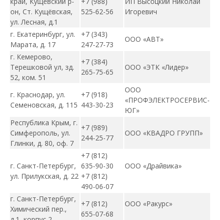
край, Кущёвский р-
+7 (988)
ИП Высоцкий Николай
он, Ст. Кущёвская,
525-62-56
Игоревич
ул. Лесная, д.1
г. Екатеринбург,
ул.
+7 (343)
ООО «АВТ»
Марата, д. 17
247-27-73
г. Кемерово,
+7 (384)
Терешковой ул, зд.
ООО «ЭТК «Лидер»
265-75-65
52, ком. 51
ООО
г. Краснодар, ул.
+7 (918)
«ПРОФЭЛЕКТРОСЕРВИС-
Семеновская, д. 115
443-30-23
ЮГ»
Республика Крым, г.
+7 (989)
Симферополь, ул.
ООО «КВАДРО ГРУПП»
244-25-77
Глинки, д. 80, оф. 7
+7 (812)
г. Санкт-Петербург,
635-90-30
ООО «Драйвика»
ул. Прилукская, д. 22
+7 (812)
490-06-07
г. Санкт-Петербург,
+7 (812)
ООО «Ракурс»
Химический пер.,
655-07-68
д.1, корпус 2