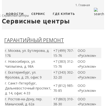
Главная
НОВОСТИ
СЕРВИС
ГДЕ КУПИТЬ
Сервисные центры
Сервисные центры
ГАРАНТИЙНЫЙ РЕМОНТ
г. Москва, ул. Бутлерова, д.
+7 (499) 707-
ООО
17Б
15-76
«Русэлком»
г. Новосибирск, ул.
+7 (383) 312-
ООО
Чаплыгина, д. 98А
15-76
«Русэлком»
г. Екатеринбург
, ул.
+7 (343) 302-
ООО
Фролова, д. 29, офис 9
32-20
«Русэлком»
г. Санкт-Петербург,
+7 (812) 985-
ООО
Дальневосточный проспект,
70-85
«Русэлком»
д. 14, офис 4-33
г. Ростов-на-Дону, пер.
+7 (863) 310-
ООО
Манычский, д. 62а
38-30
«Русэлком»