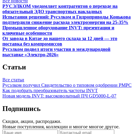
Все новости
РУСЭЛКОМ уведомляет контрагентов о переходе на
обязательный ЭДО транспортных накладных
Испытания решений: Русэлком и Гидроприводы Конькова
подтвердили снижение расхода электроэнергии на 25-35%
Промышленное оборудование INVT: презентация и
ключевые особенности
От завода в Китае до нашего склада за 12 дней — это
поставка без компромиссов
Русэлком подвел итоги участия в международной
выставке «Электро-2026»
Статьи
Все статьи
Русэлком получил Свидетельство о типовом одобрении РМРС
Как подобрать преобразователь частоты INVT
Новая модель INVT: высоковольтный ПЧ GD5000-L-07
Подпишись
Скидки, акции, распродажи.
Новые поступления, коллекции и многое многое другое.