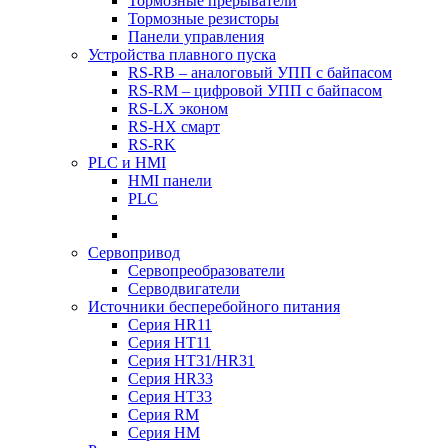
Тормозные прерыватели
Тормозные резисторы
Панели управления
Устройства плавного пуска
RS-RB – аналоговый УПП с байпасом
RS-RM – цифровой УПП с байпасом
RS-LX эконом
RS-HX смарт
RS-RK
PLC и HMI
HMI панели
PLC
Сервопривод
Сервопреобразователи
Серводвигатели
Источники бесперебойного питания
Серия HR11
Серия HT11
Серия HT31/HR31
Серия HR33
Серия HT33
Серия RM
Серия HM