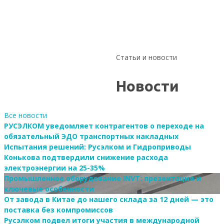
одобрении
7
июл
РМРС
202
9
июл
2026
Статьи и новости
Новости
Все новости
РУСЭЛКОМ уведомляет контрагентов о переходе на
обязательный ЭДО транспортных накладных
Испытания решений: Русэлком и Гидроприводы
Конькова подтвердили снижение расхода
электроэнергии на 25-35%
Промышленное оборудование INVT: презентация и
ключевые особенности
От завода в Китае до нашего склада за 12 дней — это
поставка без компромиссов
Русэлком подвел итоги участия в международной