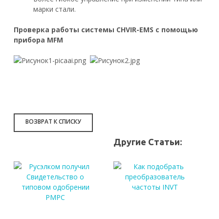
марки стали.
Проверка работы системы CHVIR-EMS с помощью
прибора MFM
ВОЗВРАТ К СПИСКУ
Другие Статьи:
Русэлком
Ка
получил
по
Свидетельство
пр
о
ча
типовом
IN